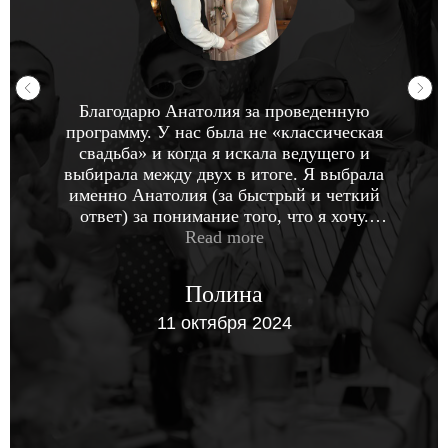
Благодарю Анатолия за проведенную
программу. У нас была не «классическая
свадьба» и когда я искала ведущего и
выбирала между двух в итоге. Я выбрала
именно Анатолия (за быстрый и четкий
ответ) за понимание того, что я хочу.
Не пожалели ни разу. Благодарю Анатолия
Read more
не только за проведение, но и за
поддержку в подготовке. Для меня это
Полина
было важно и я рада, что мы поняли друг
друга. В конце прям по доброму всех
11 октября 2024
раскачали и помучали так сказать:)
До сих пор вспоминаем, как было весело.
Отдельное спасибо диджею Валере:) Я не
придирчивый человек,
но человеческое отношение очень ценю и
отмечаю. Здесь все было хорошо.