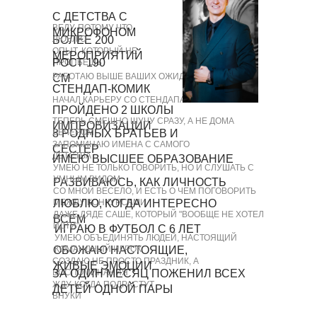
C ДЕТСТВА С
ВЕДУ, ПОТОМУ ЧТО
МИКРОФОНОМ
БОЛЕЕ 200
ЛЮБЛЮ
ОПЫТ, КОТОРЫЙ НЕ
МЕРОПРИЯТИЙ
РОСТ 190
ПРОПЬЕШЬ
РАБОТАЮ ВЫШЕ ВАШИХ ОЖИДАНИЙ
СМ
СТЕНДАП-КОМИК
НАЧАЛ КАРЬЕРУ СО СТЕНДАПА
ПРОЙДЕНО 2 ШКОЛЫ
ТЕПЕРЬ СМЕШНО ШУЧУ СРАЗУ, А НЕ ДОМА
ИМПРОВИЗАЦИИ
8 РОДНЫХ БРАТЬЕВ И
ВЕЧЕРОМ
ЗАПОМИНАЮ ИМЕНА С САМОГО
СЕСТЕР
ДЕТСТВА
ИМЕЮ ВЫСШЕЕ ОБРАЗОВАНИЕ
УМЕЮ НЕ ТОЛЬКО ГОВОРИТЬ, НО И СЛУШАТЬ С
УМНЫМ ВИДОМ
РАЗВИВАЮСЬ, КАК ЛИЧНОСТЬ
СО МНОЙ ВЕСЕЛО, И ЕСТЬ О ЧЕМ ПОГОВОРИТЬ
МЕЖДУ КОНКУРСАМИ
ЛЮБЛЮ, КОГДА ИНТЕРЕСНО
ДАЖЕ ДЯДЕ САШЕ, КОТОРЫЙ "ВООБЩЕ НЕ ХОТЕЛ
ВСЕМ
ИДТИ"
ИГРАЮ В ФУТБОЛ С 6 ЛЕТ
УМЕЮ ОБЪЕДИНЯТЬ ЛЮДЕЙ, НАСТОЯЩИЙ
ОБОЖАЮ НАСТОЯЩИЕ,
КОМАНДНЫЙ ИГРОК
СОЗДАЮ НЕ ПРОСТО ПРАЗДНИК, А
ЖИВЫЕ ЭМОЦИИ
ВОСПОМИНАНИЯ
ЗА ОДИН МЕСЯЦ ПОЖЕНИЛ ВСЕХ
ЖДУ, КОГДА ПОДРАСТУТ
ДЕТЕЙ ОДНОЙ ПАРЫ
ВНУКИ